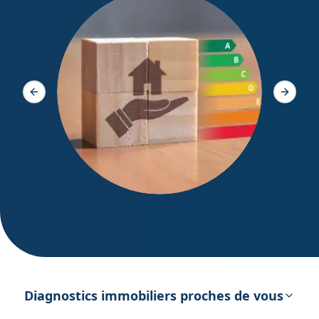
Diagno
Slide précédente
Slide s
DPE – Diagnostic de Performance
énergétique
Diagnostics immobiliers proches de vous