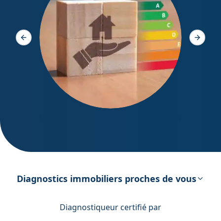
Diagno
Slide précédente
Slide s
DPE – Diagnostic de Performance
énergétique
Diagnostics immobiliers proches de vous
Diagnostiqueur certifié par