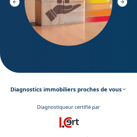
Slide précédente
Slide s
DPE – Diagnostic de Performance
énergétique
Diagnostics immobiliers proches de vous
Diagnostiqueur certifié par